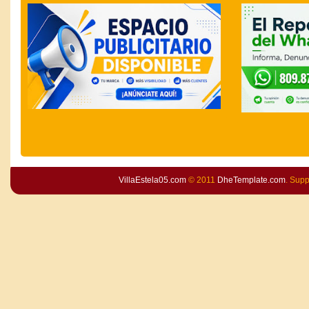
VillaEstela05.com
© 2011
DheTemplate.com
. Sup