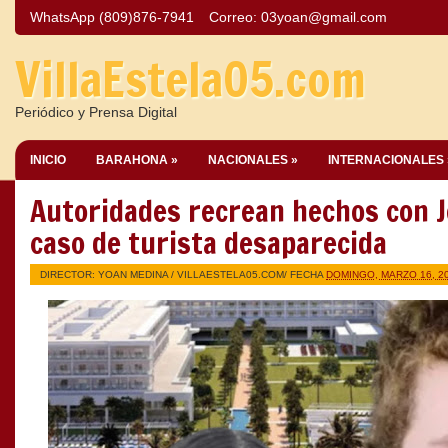
WhatsApp (809)876-7941
Correo:
03yoan@gmail.com
VillaEstela05.com
Periódico y Prensa Digital
INICIO
BARAHONA »
NACIONALES »
INTERNACIONALES 
Autoridades recrean hechos con J
caso de turista desaparecida
DIRECTOR: YOAN MEDINA /
VILLAESTELA05.COM
/ FECHA
DOMINGO, MARZO 16, 2