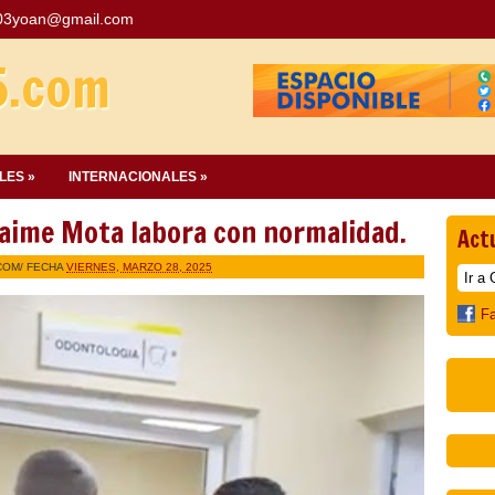
03yoan@gmail.com
5.com
LES »
INTERNACIONALES »
aime Mota labora con normalidad.
Act
COM
/ FECHA
VIERNES, MARZO 28, 2025
F