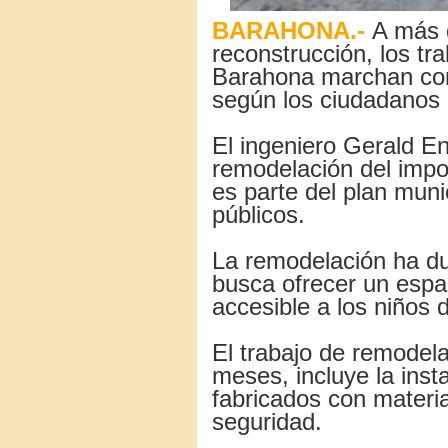
BARAHONA.-
A más d
reconstrucción, los tra
Barahona marchan com
según los ciudadanos 
El ingeniero Gerald E
remodelación del impor
es parte del plan muni
públicos.
La remodelación ha d
busca ofrecer un esp
accesible a los niños 
El trabajo de remode
meses, incluye la inst
fabricados con materia
seguridad.