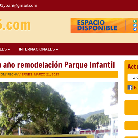
03yoan@gmail.com
5.com
LES »
INTERNACIONALES »
año remodelación Parque Infantil
Act
COM
/ FECHA
VIERNES, MARZO 21, 2025
F