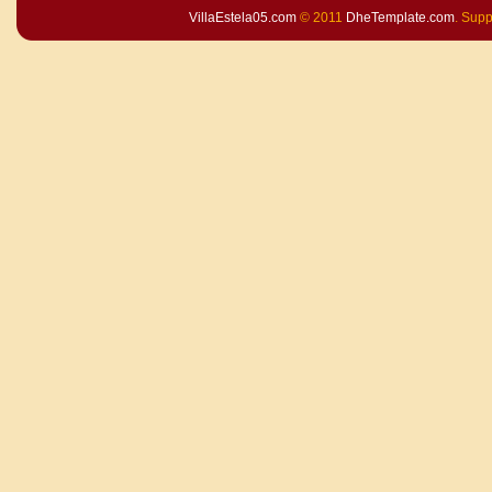
VillaEstela05.com
© 2011
DheTemplate.com
. Sup