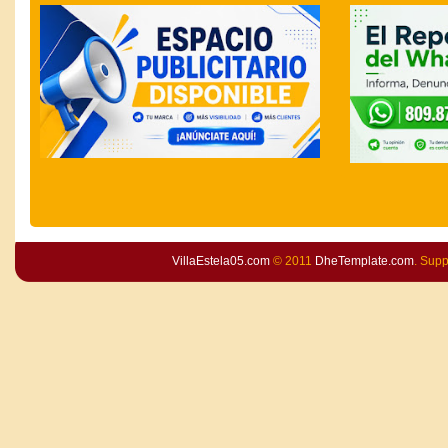
VillaEstela05.com
© 2011
DheTemplate.com
. Sup