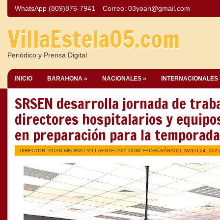
WhatsApp (809)876-7941
Correo:
03yoan@gmail.com
VillaEstela05.com
Periódico y Prensa Digital
INICIO
BARAHONA »
NACIONALES »
INTERNACIONALES 
SRSEN desarrolla jornada de trab
directores hospitalarios y equip
en preparación para la temporada
DIRECTOR: YOAN MEDINA /
VILLAESTELA05.COM
/ FECHA
SÁBADO, MAYO 24, 202