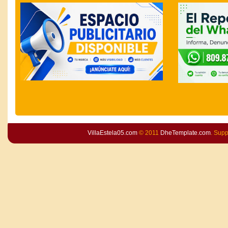
VillaEstela05.com
© 2011
DheTemplate.com
. Sup