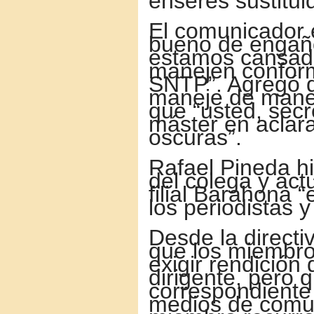
enseres sustitui
El comunicador 
bueno de engaño
estamos cansado
manejen conform
SNTP”. Agregó 
maneje de maner
que “usted, secr
máster en aclar
oscuras”.
Rafael Pineda hi
del colega y act
filial Barahona 
los periodistas 
Desde la direct
que los miembro
exigir rendición
dirigente, pero q
correspondient
medios de comu