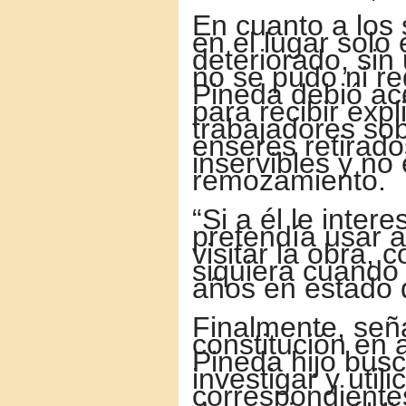
En cuanto a los 
en el lugar solo
deteriorado, sin 
no se pudo ni re
Pineda debió ac
para recibir exp
trabajadores sob
enseres retirado
inservibles y no 
remozamiento.
“Si a él le inte
pretendía usar a
visitar la obra, 
siquiera cuando 
años en estado 
Finalmente, seña
constitución en a
Pineda hijo bus
investigar y util
correspondientes