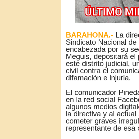
BARAHONA.-
La direc
Sindicato Nacional de
encabezada por su sec
Meguis, depositará el 
este distrito judicial,
civil contra el comuni
difamación e injuria.
El comunicador Pineda
en la red social Face
algunos medios digita
la directiva y al actua
cometer graves irregu
representante de esa o