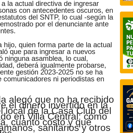
 la actual directiva de ingresar
onas con antecedentes oscuros, en
 estatutos del SNTP, lo cual -según la
 demostrado por el denunciante ante
ntes.
 hijo, quien forma parte de la actual
aló que para ingresar a nuevos
ó ninguna asamblea, lo cual,
idad, deberá igualmente probarse,
sente gestión 2023-2025 no se ha
e comunicadores ni periodistas en
da alegó que no ha recibido
e el dinero invertido en la
 local de la Casa Club del
ado en Villa Central: cómo
ra, cuánto costó y qué
amanos, sanitarios y otros