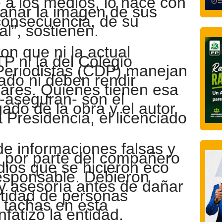
 a los medios, lo hace con
dañar la imagen de sus
 consecuencia, de su
al”, sostienen.
n que ni la actual
TP ni la del Colegio
Periodistas (CDP) manejan
ado ni deben rendir
lares. Quienes tienen esa
 -aseguran- son el
ado de la obra y el autor
a Presidencia, el licenciado
de informaciones falsas y
 por parte del compañero
dios que se hicieron eco
responsable. Debieron
y asesoría antes de dañar
stidad de personas
 tachas en esta
fatizó la entidad.