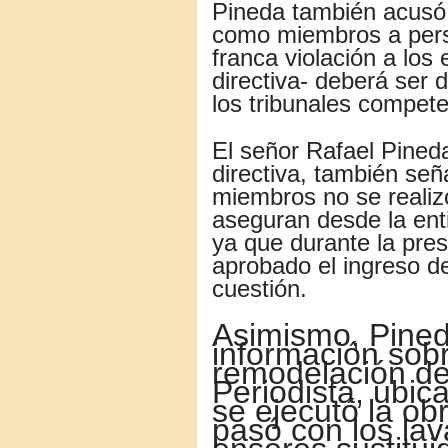
Pineda
también acusó a
como miembros a pers
franca violación a los
directiva- deberá ser
los tribunales compete
El señor Rafael Pineda
directiva, también señ
miembros no se realiz
aseguran desde la ent
ya que durante la pre
aprobado el ingreso d
cuestión.
Asimismo
, Pine
información sobr
remodelación del
Periodista, ubic
se ejecutó la ob
pasó con los lav