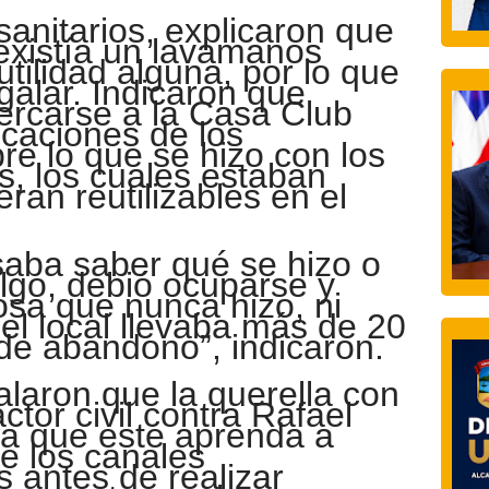
sanitarios, explicaron que
 existía un lavamanos
utilidad alguna, por lo que
galar. Indicaron que
ercarse a la Casa Club
licaciones de los
re lo que se hizo con los
s, los cuales estaban
eran reutilizables en el
resaba saber qué se hizo o
lgo, debió ocuparse y
cosa que nunca hizo, ni
el local llevaba más de 20
de abandono”, indicaron.
laron que la querella con
ctor civil contra Rafael
ca que este aprenda a
ice los canales
 antes de realizar