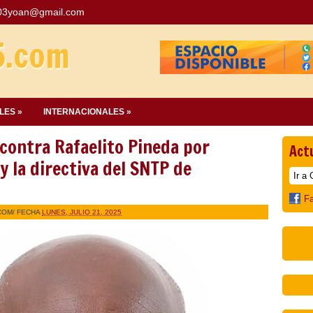
03yoan@gmail.com
5.com
LES »
INTERNACIONALES »
contra Rafaelito Pineda por
Act
y la directiva del SNTP de
F
COM
/ FECHA
LUNES, JULIO 21, 2025