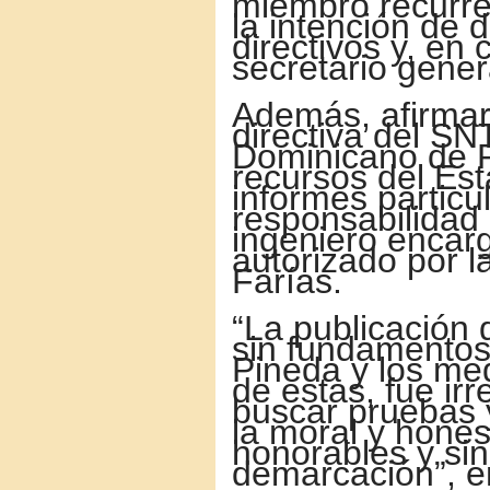
miembro recurre
la intención de 
directivos y, en
secretario gener
Además, afirmaro
directiva del SN
Dominicano de 
recursos del Est
informes particu
responsabilidad
ingeniero encarg
autorizado por l
Farías.
“La publicación 
sin fundamentos
Pineda y los me
de estas, fue ir
buscar pruebas 
la moral y hone
honorables y sin
demarcación”, en