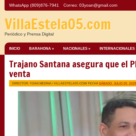
WhatsApp (809)876-7941
Correo:
03yoan@gmail.com
VillaEstela05.com
Periódico y Prensa Digital
INICIO
BARAHONA »
NACIONALES »
INTERNACIONALES 
Trajano Santana asegura que el P
venta
DIRECTOR: YOAN MEDINA /
VILLAESTELA05.COM
/ FECHA
SÁBADO, JULIO 05, 202