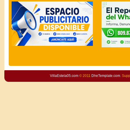
VillaEstela05.com
© 2011
DheTemplate.com
. Sup