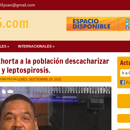
03yoan@gmail.com
5.com
LES »
INTERNACIONALES »
horta a la población descacharizar
Act
y leptospirosis.
COM
/ FECHA
LUNES, SEPTIEMBRE 29, 2025
F