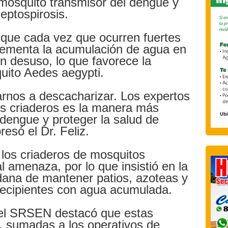
 mosquito transmisor del dengue y
leptospirosis.
ó que cada vez que ocurren fuertes
crementa la acumulación de agua en
en desuso, lo que favorece la
uito Aedes aegypti.
nos a descacharizar. Los expertos
los criaderos es la manera más
 dengue y proteger la salud de
resó el Dr. Feliz.
los criaderos de mosquitos
l amenaza, por lo que insistió en la
dana de mantener patios, azoteas y
 recipientes con agua acumulada.
del SRSEN destacó que estas
, sumadas a los operativos de