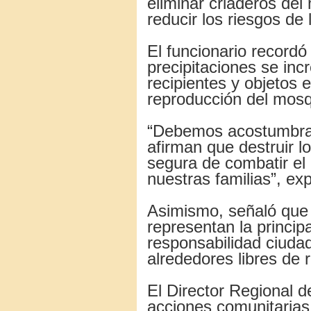
eliminar criaderos del
reducir los riesgos de 
El funcionario record
precipitaciones se in
recipientes y objetos 
reproducción del mosq
“Debemos acostumbrar
afirman que destruir 
segura de combatir el
nuestras familias”, exp
Asimismo, señaló que 
representan la principa
responsabilidad ciuda
alrededores libres de
El Director Regional 
acciones comunitarias