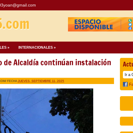
03yoan@gmail.com
5.com
LES »
INTERNACIONALES »
 de Alcaldía continúan instalación
Act
COM
/ FECHA
JUEVES, SEPTIEMBRE 11, 2025
F