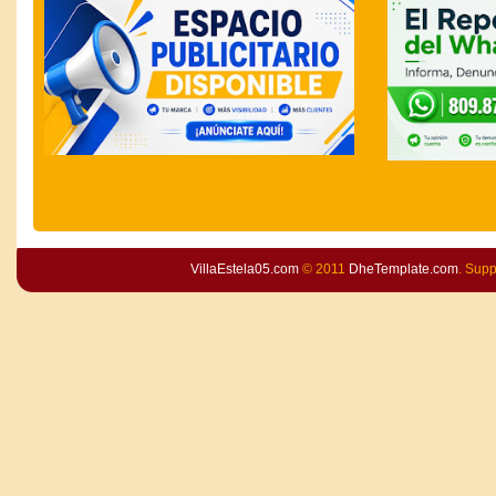
VillaEstela05.com
© 2011
DheTemplate.com
. Sup