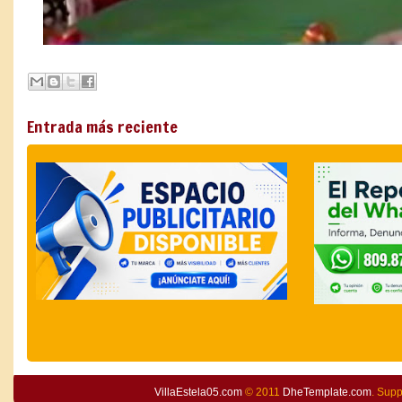
Entrada más reciente
VillaEstela05.com
© 2011
DheTemplate.com
. Sup