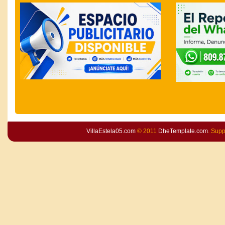
VillaEstela05.com
© 2011
DheTemplate.com
. Sup