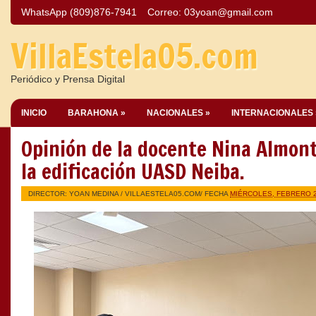
WhatsApp (809)876-7941
Correo:
03yoan@gmail.com
VillaEstela05.com
Periódico y Prensa Digital
INICIO
BARAHONA »
NACIONALES »
INTERNACIONALES 
Opinión de la docente Nina Almont
la edificación UASD Neiba.
DIRECTOR: YOAN MEDINA /
VILLAESTELA05.COM
/ FECHA
MIÉRCOLES, FEBRERO 2