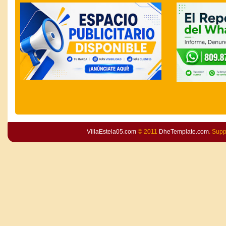
VillaEstela05.com
© 2011
DheTemplate.com
. Sup