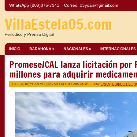
WhatsApp (809)876-7941
Correo:
03yoan@gmail.com
VillaEstela05.com
Periódico y Prensa Digital
INICIO
BARAHONA »
NACIONALES »
INTERNACIONALES 
Promese/CAL lanza licitación por 
millones para adquirir medicame
DIRECTOR: YOAN MEDINA /
VILLAESTELA05.COM
/ FECHA
LUNES, FEBRERO 09, 2