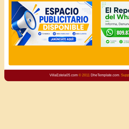
VillaEstela05.com
© 2011
DheTemplate.com
. Sup