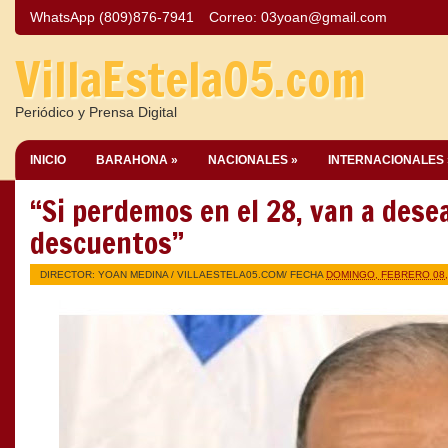
WhatsApp (809)876-7941
Correo:
03yoan@gmail.com
VillaEstela05.com
Periódico y Prensa Digital
INICIO
BARAHONA »
NACIONALES »
INTERNACIONALES 
“Si perdemos en el 28, van a desea
descuentos”
DIRECTOR: YOAN MEDINA /
VILLAESTELA05.COM
/ FECHA
DOMINGO, FEBRERO 08,