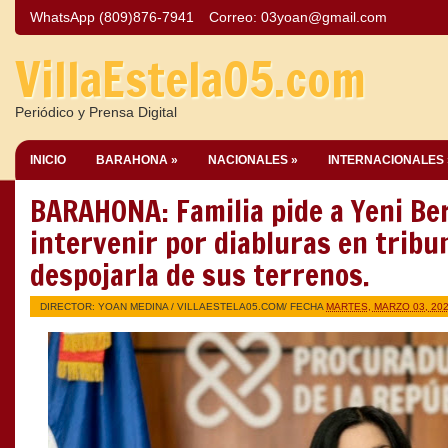
WhatsApp (809)876-7941
Correo:
03yoan@gmail.com
VillaEstela05.com
Periódico y Prensa Digital
INICIO
BARAHONA »
NACIONALES »
INTERNACIONALES 
BARAHONA: Familia pide a Yeni Be
intervenir por diabluras en tribu
despojarla de sus terrenos.
DIRECTOR: YOAN MEDINA /
VILLAESTELA05.COM
/ FECHA
MARTES, MARZO 03, 20