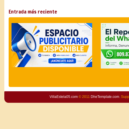
Entrada más reciente
VillaEstela05.com
© 2011
DheTemplate.com
. Sup