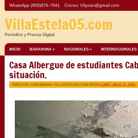
WhatsApp (809)876-7941
Correo:
03yoan@gmail.com
VillaEstela05.com
Periódico y Prensa Digital
INICIO
BARAHONA »
NACIONALES »
INTERNACIONALES 
Casa Albergue de estudiantes Ca
situación.
DIRECTOR: YOAN MEDINA /
VILLAESTELA05.COM
/ FECHA
LUNES, MAYO 11, 2026