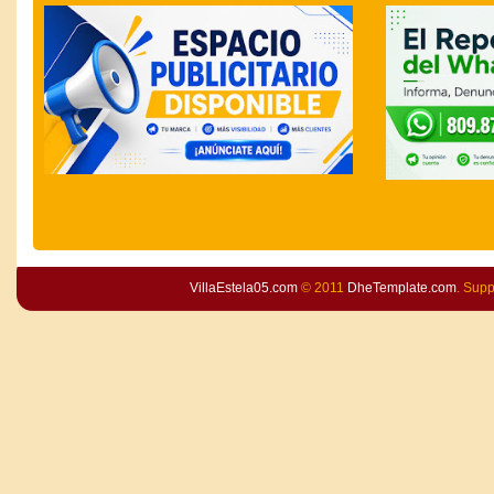
VillaEstela05.com
© 2011
DheTemplate.com
. Sup