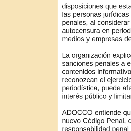
disposiciones que est
las personas jurídicas
penales, al considerar
autocensura en periodi
medios y empresas ded
La organización explic
sanciones penales a e
contenidos informativo
reconozcan el ejercicio
periodística, puede af
interés público y limit
ADOCCO entiende que 
nuevo Código Penal, d
responsabilidad penal d