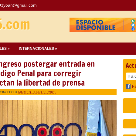
03yoan@gmail.com
5.com
LES »
INTERNACIONALES »
ongreso postergar entrada en
Act
digo Penal para corregir
ctan la libertad de prensa
F
COM
/ FECHA
MARTES, JUNIO 30, 2026