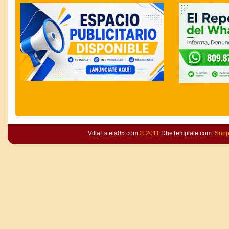
VillaEstela05.com
© 2011
DheTemplate.com
. Sup