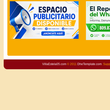
VillaEstela05.com
© 2011
DheTemplate.com
. Sup