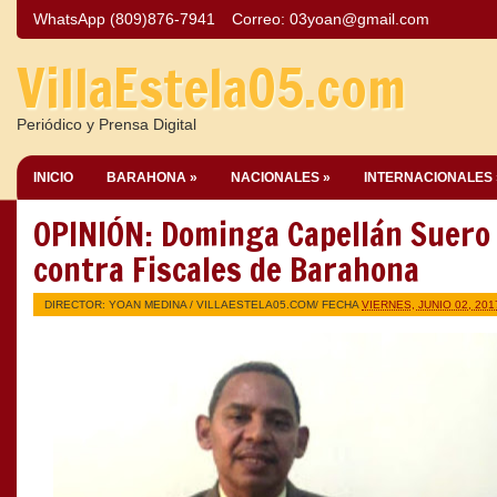
WhatsApp (809)876-7941
Correo:
03yoan@gmail.com
VillaEstela05.com
Periódico y Prensa Digital
INICIO
BARAHONA »
NACIONALES »
INTERNACIONALES 
OPINIÓN: Dominga Capellán Suero 
contra Fiscales de Barahona
DIRECTOR: YOAN MEDINA /
VILLAESTELA05.COM
/ FECHA
VIERNES, JUNIO 02, 201