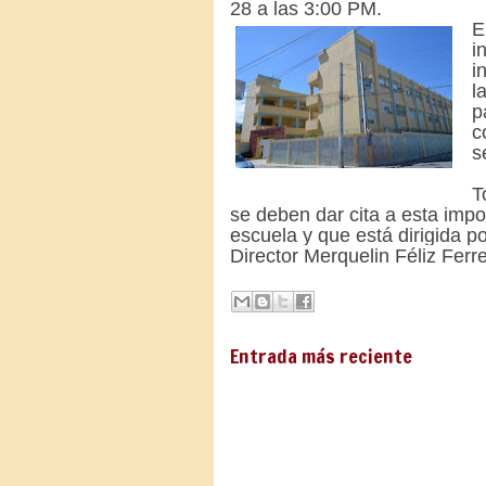
28 a las 3:00 PM.
E
i
i
l
p
c
s
T
se deben dar cita a esta imp
escuela y que está dirigida p
Director Merquelin Féliz Ferr
Entrada más reciente