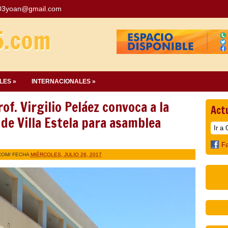
03yoan@gmail.com
5.com
LES »
INTERNACIONALES »
f. Virgilio Peláez convoca a la
Act
de Villa Estela para asamblea
F
COM
/ FECHA
MIÉRCOLES, JULIO 26, 2017