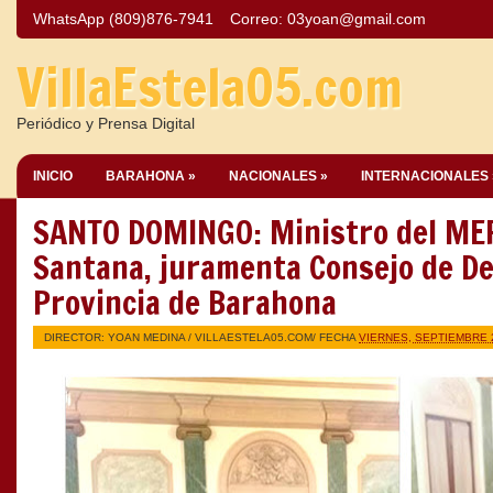
WhatsApp (809)876-7941
Correo:
03yoan@gmail.com
VillaEstela05.com
Periódico y Prensa Digital
INICIO
BARAHONA »
NACIONALES »
INTERNACIONALES 
SANTO DOMINGO: Ministro del MEP
Santana, juramenta Consejo de Des
Provincia de Barahona
DIRECTOR: YOAN MEDINA /
VILLAESTELA05.COM
/ FECHA
VIERNES, SEPTIEMBRE 2