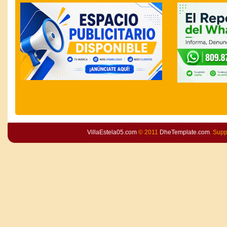
VillaEstela05.com
© 2011
DheTemplate.com
. Sup