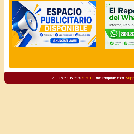
VillaEstela05.com
© 2011
DheTemplate.com
. Sup