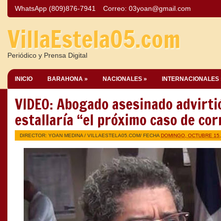
WhatsApp (809)876-7941
Correo:
03yoan@gmail.com
VillaEstela05.com
Periódico y Prensa Digital
INICIO
BARAHONA »
NACIONALES »
INTERNACIONALES 
VIDEO: Abogado asesinado advirti
estallaría “el próximo caso de co
DIRECTOR: YOAN MEDINA /
VILLAESTELA05.COM
/ FECHA
DOMINGO, OCTUBRE 15,