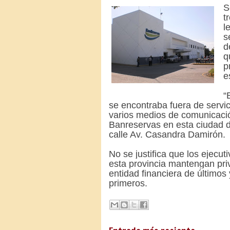
S
t
l
s
d
q
p
e
“
se encontraba fuera de servi
varios medios de comunicació
Banreservas en esta ciudad d
calle Av. Casandra Damirón.
No se justifica que los ejecu
esta provincia mantengan priv
entidad financiera de últimos
primeros.