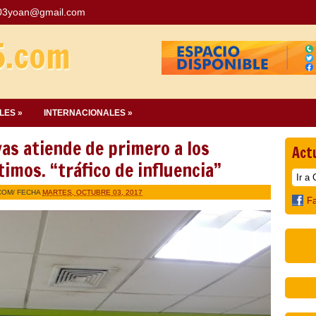
03yoan@gmail.com
5.com
LES »
INTERNACIONALES »
s atiende de primero a los
Act
timos. “tráfico de influencia”
COM
/ FECHA
MARTES, OCTUBRE 03, 2017
F