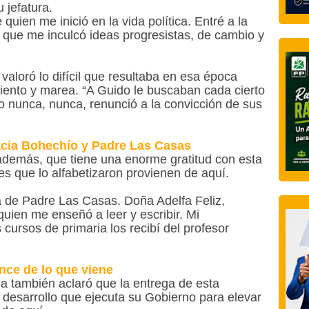
 jefatura.
uien me inició en la vida política. Entré a la
ue que me inculcó ideas progresistas, de cambio y
valoró lo difícil que resultaba en esa época
iento y marea. “A Guido le buscaban cada cierto
o nunca, nunca, renunció a la convicción de sus
acia Bohechío y Padre Las Casas
 además, que tiene una enorme gratitud con esta
s que lo alfabetizaron provienen de aquí.
a de Padre Las Casas. Doña Adelfa Feliz,
uien me enseñó a leer y escribir. Mi
 cursos de primaria los recibí del profesor
nce de lo que viene
na también aclaró que la entrega de esta
 desarrollo que ejecuta su Gobierno para elevar