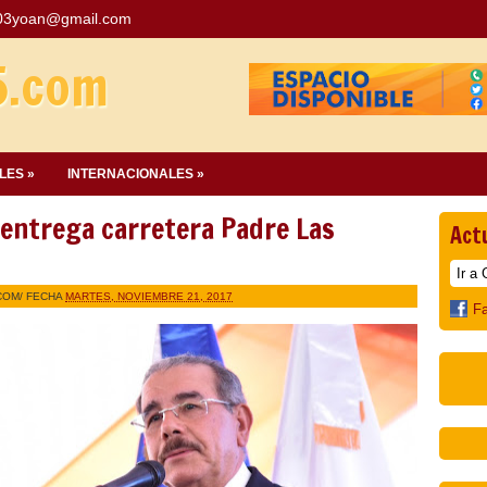
03yoan@gmail.com
5.com
LES »
INTERNACIONALES »
 entrega carretera Padre Las
Act
COM
/ FECHA
MARTES, NOVIEMBRE 21, 2017
F