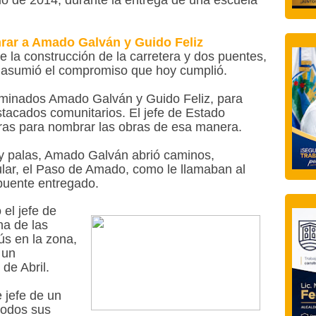
io de 2014, durante la entrega de una escuela
rar a Amado Galván y Guido Feliz
 la construcción de la carretera y dos puentes,
a asumió el compromiso que hoy cumplió.
minados Amado Galván y Guido Feliz, para
tacados comunitarios. El jefe de Estado
ras para nombrar las obras de esa manera.
y palas, Amado Galván abrió caminos,
ular, el Paso de Amado, como le llamaban al
 puente entregado.
 el jefe de
na de las
s en la zona,
 un
de Abril.
 jefe de un
todos sus