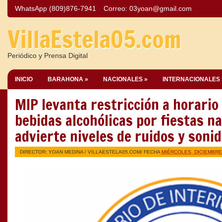
WhatsApp (809)876-7941
Correo:
03yoan@gmail.com
VillaEstela05.com
Periódico y Prensa Digital
INICIO
BARAHONA »
NACIONALES »
INTERNACIONALES 
MIP levanta restricción a horario
bebidas alcohólicas por fiestas n
advierte niveles de ruidos y sonid
DIRECTOR: YOAN MEDINA /
VILLAESTELA05.COM
/ FECHA
MIÉRCOLES, DICIEMBRE 