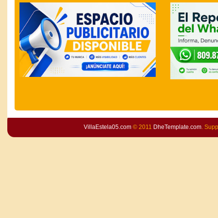
VillaEstela05.com
© 2011
DheTemplate.com
. Sup