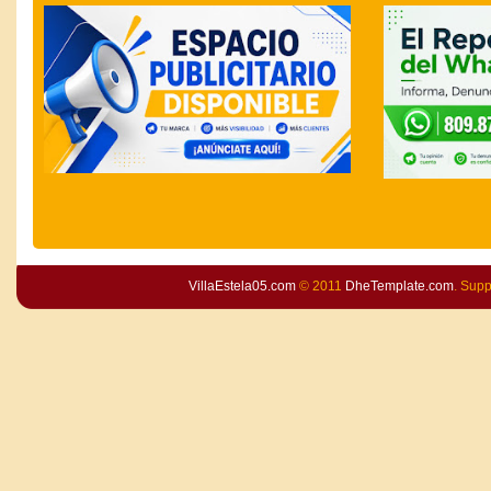
VillaEstela05.com
© 2011
DheTemplate.com
. Sup