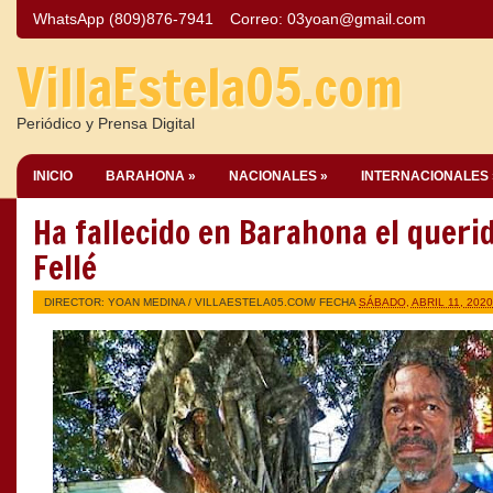
WhatsApp (809)876-7941
Correo:
03yoan@gmail.com
VillaEstela05.com
Periódico y Prensa Digital
INICIO
BARAHONA »
NACIONALES »
INTERNACIONALES 
Ha fallecido en Barahona el queri
Fellé
DIRECTOR: YOAN MEDINA /
VILLAESTELA05.COM
/ FECHA
SÁBADO, ABRIL 11, 2020