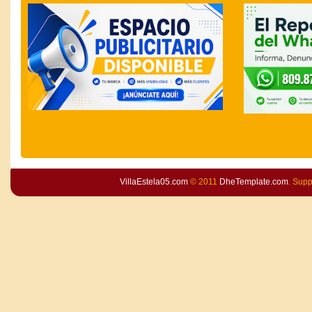
VillaEstela05.com
© 2011
DheTemplate.com
. Sup