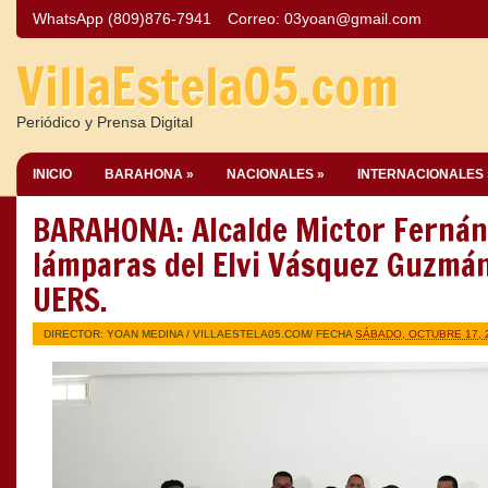
WhatsApp (809)876-7941
Correo:
03yoan@gmail.com
VillaEstela05.com
Periódico y Prensa Digital
INICIO
BARAHONA »
NACIONALES »
INTERNACIONALES 
BARAHONA: Alcalde Mictor Fernán
lámparas del Elvi Vásquez Guzmán
UERS.
DIRECTOR: YOAN MEDINA /
VILLAESTELA05.COM
/ FECHA
SÁBADO, OCTUBRE 17, 