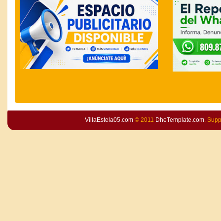
VillaEstela05.com
© 2011
DheTemplate.com
. Sup