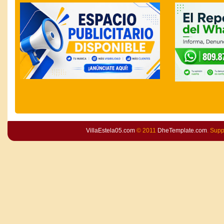
VillaEstela05.com
© 2011
DheTemplate.com
. Sup