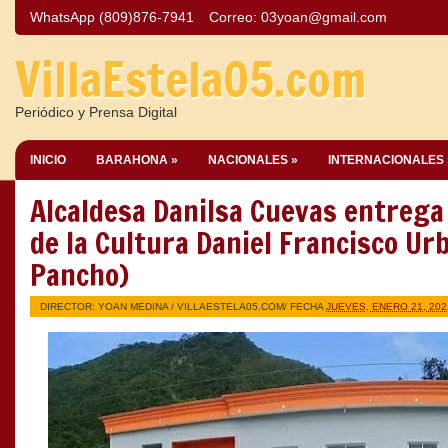
WhatsApp (809)876-7941
Correo:
03yoan@gmail.com
VillaEstela05.com
Periódico y Prensa Digital
INICIO
BARAHONA »
NACIONALES »
INTERNACIONALES 
Alcaldesa Danilsa Cuevas entrega
de la Cultura Daniel Francisco Ur
Pancho)
DIRECTOR: YOAN MEDINA /
VILLAESTELA05.COM
/ FECHA
JUEVES, ENERO 21, 202