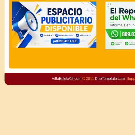
VillaEstela05.com
© 2011
DheTemplate.com
. Sup