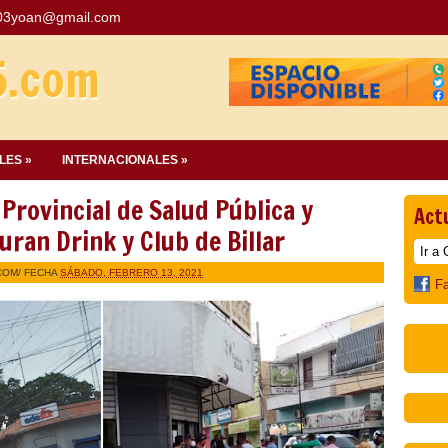
03yoan@gmail.com
5.com
LES »
INTERNACIONALES »
rovincial de Salud Pública y
Act
uran Drink y Club de Billar
COM
/ FECHA
SÁBADO, FEBRERO 13, 2021
F