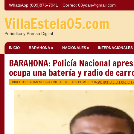
WhatsApp (809)876-7941
Correo:
03yoan@gmail.com
VillaEstela05.com
Periódico y Prensa Digital
INICIO
BARAHONA »
NACIONALES »
INTERNACIONALES 
BARAHONA: Policía Nacional apresa
ocupa una batería y radio de carr
DIRECTOR: YOAN MEDINA /
VILLAESTELA05.COM
/ FECHA
MIÉRCOLES, FEBRERO 2