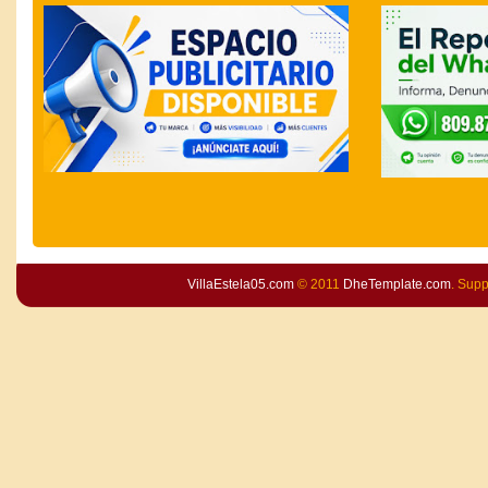
VillaEstela05.com
© 2011
DheTemplate.com
. Sup