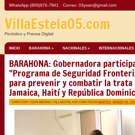
WhatsApp (809)876-7941
Correo:
03yoan@gmail.com
VillaEstela05.com
Periódico y Prensa Digital
INICIO
BARAHONA »
NACIONALES »
INTERNACIONALES 
BARAHONA: Gobernadora participa
"Programa de Seguridad Fronteri
para prevenir y combatir la trata
Jamaica, Haití y República Dominic
DIRECTOR: YOAN MEDINA /
VILLAESTELA05.COM
/ FECHA
MARTES, MARZO 08, 20