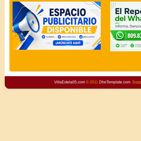
VillaEstela05.com
© 2011
DheTemplate.com
. Sup