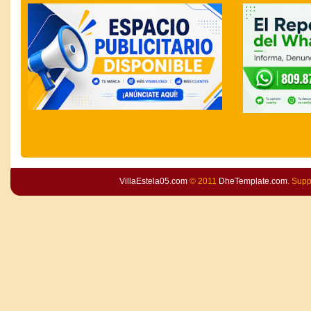
VillaEstela05.com
© 2011
DheTemplate.com
. Sup