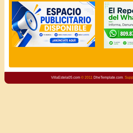
VillaEstela05.com
© 2011
DheTemplate.com
. Sup