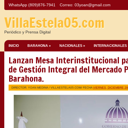
WhatsApp (809)876-7941
Correo:
03yoan@gmail.com
VillaEstela05.com
Periódico y Prensa Digital
INICIO
BARAHONA »
NACIONALES »
INTERNACIONALES 
Lanzan Mesa Interinstitucional p
de Gestión Integral del Mercado P
Barahona.
DIRECTOR: YOAN MEDINA /
VILLAESTELA05.COM
/ FECHA
VIERNES, DICIEMBRE 29