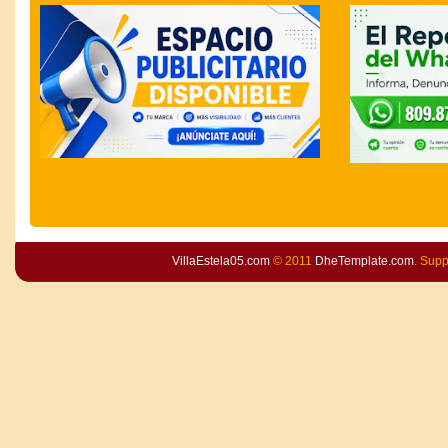
VillaEstela05.com
© 2011
DheTemplate.com
. Sup