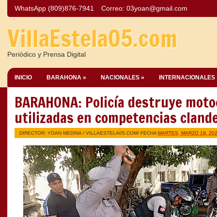
WhatsApp (809)876-7941
Correo:
03yoan@gmail.com
VillaEstela05.com
Periódico y Prensa Digital
INICIO
BARAHONA »
NACIONALES »
INTERNACIONALES 
BARAHONA: Policía destruye moto
utilizadas en competencias cland
DIRECTOR: YOAN MEDINA /
VILLAESTELA05.COM
/ FECHA
MARTES, MARZO 19, 20