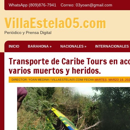
WhatsApp (809)876-7941
Correo:
03yoan@gmail.com
VillaEstela05.com
Periódico y Prensa Digital
INICIO
BARAHONA »
NACIONALES »
INTERNACIONALES 
Transporte de Caribe Tours en ac
varios muertos y heridos.
DIRECTOR: YOAN MEDINA /
VILLAESTELA05.COM
/ FECHA
MARTES, MARZO 19, 20