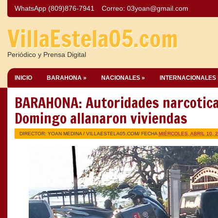
WhatsApp (809)876-7941
Correo:
03yoan@gmail.com
VillaEstela05.com
Periódico y Prensa Digital
INICIO
BARAHONA »
NACIONALES »
INTERNACIONALES 
BARAHONA: Autoridades narcotica
Domingo allanaron viviendas
DIRECTOR: YOAN MEDINA /
VILLAESTELA05.COM
/ FECHA
MIÉRCOLES, ABRIL 10, 