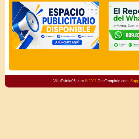
VillaEstela05.com
© 2011
DheTemplate.com
. Sup