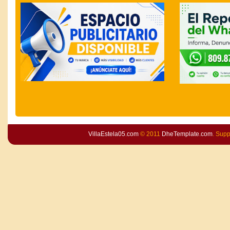
VillaEstela05.com
© 2011
DheTemplate.com
. Sup