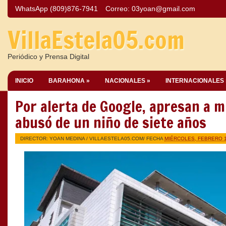
WhatsApp (809)876-7941
Correo:
03yoan@gmail.com
VillaEstela05.com
Periódico y Prensa Digital
INICIO
BARAHONA »
NACIONALES »
INTERNACIONALES 
Por alerta de Google, apresan a m
abusó de un niño de siete años
DIRECTOR: YOAN MEDINA /
VILLAESTELA05.COM
/ FECHA
MIÉRCOLES, FEBRERO 1