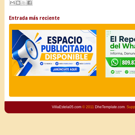
Entrada más reciente
VillaEstela05.com
© 2011
DheTemplate.com
. Sup