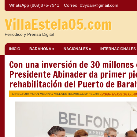
WhatsApp (809)876-7941
Correo:
03yoan@gmail.com
VillaEstela05.com
Periódico y Prensa Digital
INICIO
BARAHONA »
NACIONALES »
INTERNACIONALES 
Con una inversión de 30 millones 
Presidente Abinader da primer pi
rehabilitación del Puerto de Bar
DIRECTOR: YOAN MEDINA /
VILLAESTELA05.COM
/ FECHA
LUNES, OCTUBRE 19, 2