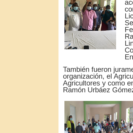
ac
co
Li
Se
Fe
Ra
Li
Co
En
También fueron juram
organización, el Agric
Agricultores y como e
Ramón Urbáez Góme