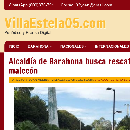
WhatsApp (809)876-7941
Correo:
03yoan@gmail.com
VillaEstela05.com
Periódico y Prensa Digital
INICIO
BARAHONA »
NACIONALES »
INTERNACIONALES 
Alcaldía de Barahona busca rescat
malecón
DIRECTOR: YOAN MEDINA /
VILLAESTELA05.COM
/ FECHA
SÁBADO, FEBRERO 13, 