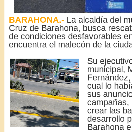
BARAHONA.-
La alcaldía del m
Cruz de Barahona, busca rescata
de condiciones desfavorables en
encuentra el malecón de la ciud
Su ejecutiv
municipal, 
Fernández, 
cual lo hab
sus anunci
campañas, l
crear las b
desarrollo p
Barahona en