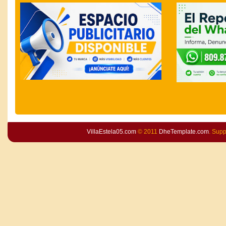
VillaEstela05.com
© 2011
DheTemplate.com
. Sup