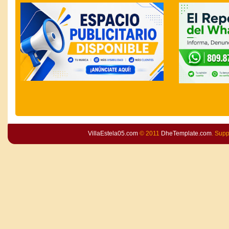
VillaEstela05.com
© 2011
DheTemplate.com
. Sup