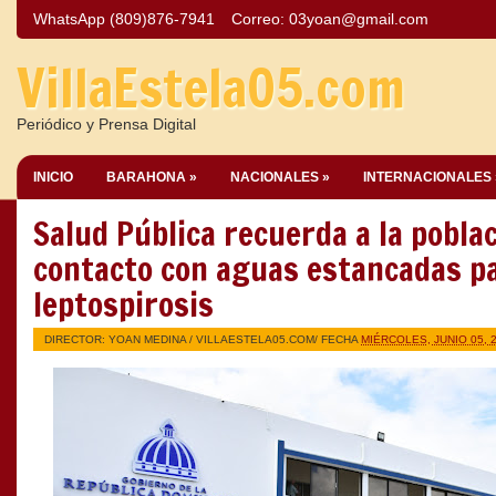
WhatsApp (809)876-7941
Correo:
03yoan@gmail.com
VillaEstela05.com
Periódico y Prensa Digital
INICIO
BARAHONA »
NACIONALES »
INTERNACIONALES 
Salud Pública recuerda a la poblac
contacto con aguas estancadas p
leptospirosis
DIRECTOR: YOAN MEDINA /
VILLAESTELA05.COM
/ FECHA
MIÉRCOLES, JUNIO 05, 